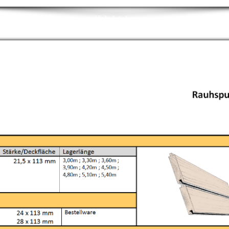
Holz Lücke
- pünktlich - zuverlässig - preiswert -