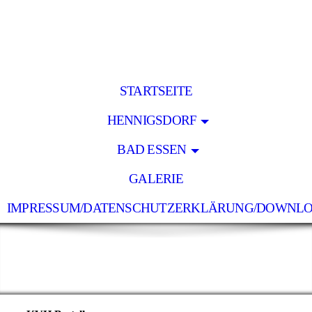
STARTSEITE
HENNIGSDORF
BAD ESSEN
GALERIE
IMPRESSUM/DATENSCHUTZERKLÄRUNG/DOWNL
Holz Lücke
- pünktlich - zuverlässig - preiswert -