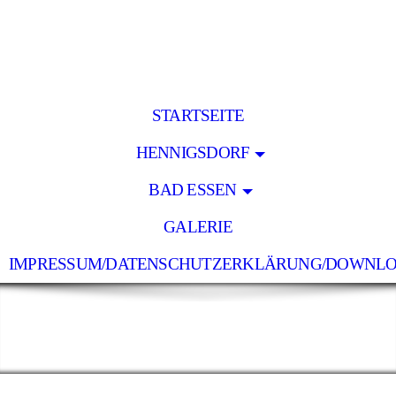
STARTSEITE
HENNIGSDORF
BAD ESSEN
GALERIE
IMPRESSUM/DATENSCHUTZERKLÄRUNG/DOWNL
Holz Lücke
- pünktlich - zuverlässig - preiswert -